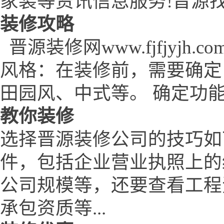
家装等资讯信息服务!晋源
装修攻略
晋源装修网www.fjfjyj
风格：在装修前，需要确定
田园风、中式等。 确定功能
教你装修
选择晋源装修公司的技巧如
件，包括企业营业执照上的
公司规模等，还要查看工程
承包资质等...