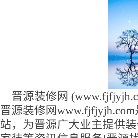
晋源装修网 (www.fjfjyjh.c
晋源装修网www.fjfjyj
站，为晋源广大业主提供装