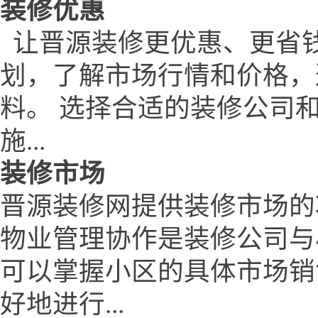
装修优惠
让晋源装修更优惠、更省钱
划，了解市场行情和价格，
料。 选择合适的装修公司
施...
装修市场
晋源装修网提供装修市场的
物业管理协作是装修公司与
可以掌握小区的具体市场销
好地进行...