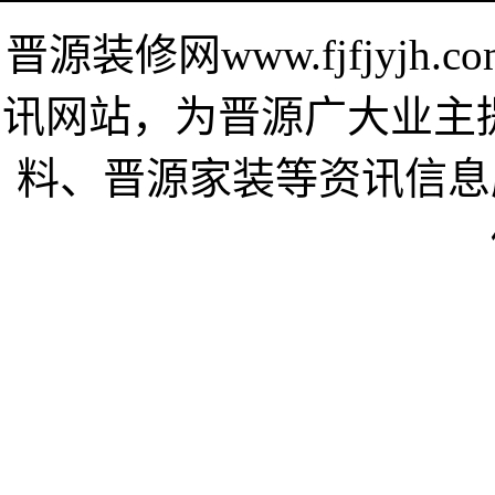
晋源装修网www.fjfjyj
讯网站，为晋源广大业主
料、晋源家装等资讯信息