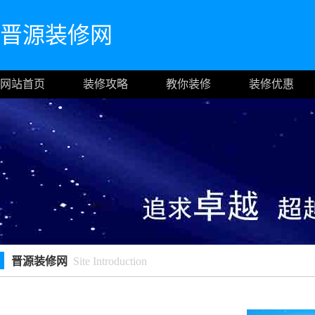
晋源装修网
网站首页
装修攻略
教你装修
装修优惠
晋源装修网
Site Introduction